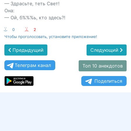
— Здрасьте, теть Свет!
Она:
— Ой, б%%%ь, кто здесь?!
:-)
0
:-(
2
Чтобы проголосовать, установите приложение!
Предыдущий
Следующий
Телеграм канал
Топ 10 анекдотов
Поделиться