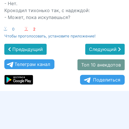
- Нет.
Крокодил тихонько так, с надеждой:
- Может, пока искупаешься?
:-)
0
:-(
2
Чтобы проголосовать, установите приложение!
Предыдущий
Следующий
Телеграм канал
Топ 10 анекдотов
Поделиться