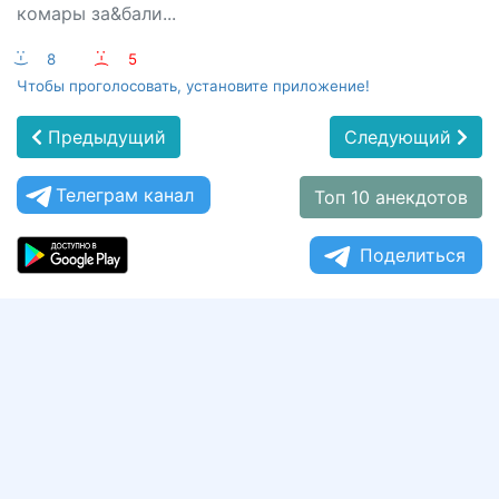
комары за&бали...
:-)
8
:-(
5
Чтобы проголосовать, установите приложение!
Предыдущий
Следующий
Телеграм канал
Топ 10 анекдотов
Поделиться