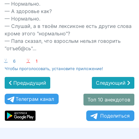
— Нормально.
— А здоровье как?
— Нормально.
— Слушай, а в твоём лексиконе есть другие слова
кроме этого "нормально"?
— Папа сказал, что взрослым нельзя говорить
"отъеб@сь"...
:-)
6
:-(
1
Чтобы проголосовать, установите приложение!
Предыдущий
Следующий
Телеграм канал
Топ 10 анекдотов
Поделиться