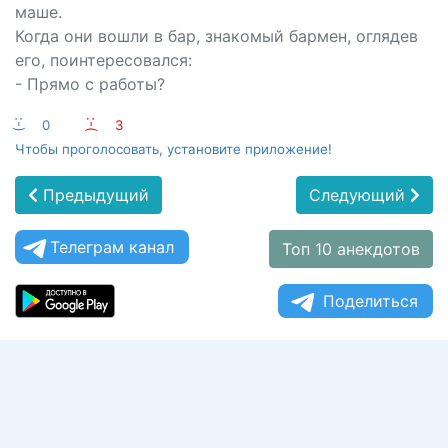
маше.
Когда они вошли в бар, знакомый бармен, оглядев
его, поинтересовался:
- Прямо с работы?
:-)
0
:-(
3
Чтобы проголосовать, установите приложение!
Предыдущий
Следующий
Телеграм канал
Топ 10 анекдотов
Поделиться