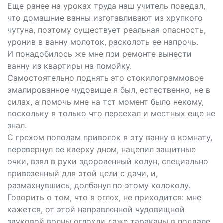
Еще ранее на уроках труда наш учитель поведал,
что домашние ванны изготавливают из хрупкого
чугуна, поэтому существует реальная опасность,
уронив в ванну молоток, расколоть ее напрочь.
И понадобилось же мне при ремонте вынести
ванну из квартиры на помойку.
Самостоятельно поднять это стокилограммовое
эмалированное чудовище я был, естественно, не в
силах, а помочь мне на тот момент было некому,
поскольку я только что переехал и местных еще не
знал.
С грехом пополам приволок я эту ванну в комнату,
перевернул ее кверху дном, нацепил защитные
очки, взял в руки здоровенный колун, специально
привезенный для этой цели с дачи, и,
размахнувшись, долбанул по этому колоколу.
Говорить о том, что я оглох, не приходится: мне
кажется, от этой направленной чудовищной
звуковой волны оглохли даже тараканы в подвале,