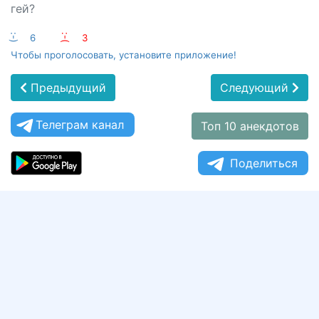
гей?
:-)
6
:-(
3
Чтобы проголосовать, установите приложение!
Предыдущий
Следующий
Телеграм канал
Топ 10 анекдотов
Поделиться