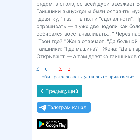
рядом, в столб, со всей дури въезжает 
Гаишники вынуждены были оставить мужи
"девятку, " газ — в пол и "сделал ноги"
спрашивать — я уже две недели как боле
собирался восстанавливать... " Через п
"Твой где? " Жена отвечает: "Да больной 
Гаишники: "Где машина? " Жена: "Да в га
Открывают — а там девятка гаишников с
:-)
0
:-(
2
Чтобы проголосовать, установите приложение!
Предыдущий
Телеграм канал