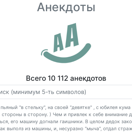
Анекдоты
Всего 10 112 анекдотов
 пьяный "в стельку", на своей "девятке" , с юбилея кум
 стороны в сторону. ) Чем и привлек к себе внимание 
ься, его машину догнали гаишники. В целом дедок зак
ак выполз из машины, и, несуразно "мыча", отдал стра