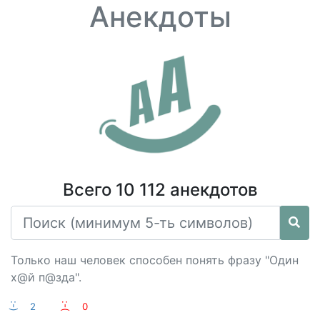
Анекдоты
Всего 10 112 анекдотов
Только наш человек способен понять фразу "Один
х@й п@зда".
:-)
2
:-(
0