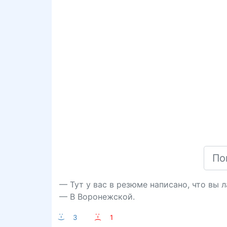
— Тут у вас в резюме написано, что вы 
— В Воронежской.
:-)
3
:-(
1