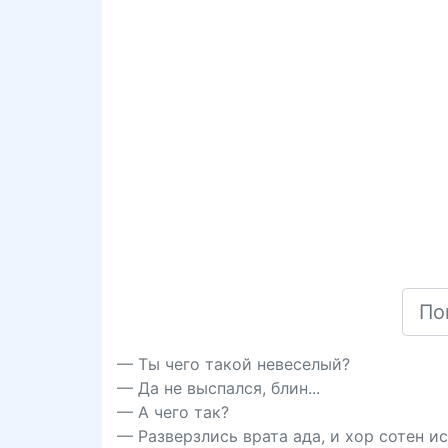
— Ты чего такой невеселый?
— Да не выспался, блин...
— А чего так?
— Разверзлись врата ада, и хор сотен ис