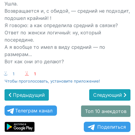
Ушла.
Возвращается и, с обидой, — средний не подходит,
подошел крайний! !
Я говорю: а как определила средний в связке?
Ответ по женски логичный: ну, который
посередине.
А я вообще то имел в виду средний — по
размерам...
Вот как они это делают?
:-)
1
:-(
1
Чтобы проголосовать, установите приложение!
Предыдущий
Следующий
Телеграм канал
Топ 10 анекдотов
Поделиться