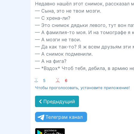
Недавно нашёл этот снимок, рассказал м
— Сына, это не твои мозги.
— С хрена-ли?
— Это снимок дядьки левого, тут вон па
— А фамилия-то моя. И на томографе я к
— А мозги не твои.
— Да как так-то? Я ж всем друзьям эти 
— А снимок подменили.
— А на фига?
— *Вздох* Чтоб тебя, дебила, в армию не
:-)
5
:-(
6
Чтобы проголосовать, установите приложение!
Предыдущий
Телеграм канал