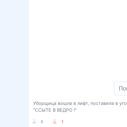
Уборщица вошла в лифт, поставила в уго
"ССЫТЕ В ВЕДРО !"
:-)
0
:-(
1