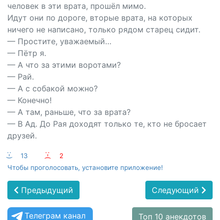
человек в эти врата, прошёл мимо.
Идут они по дороге, вторые врата, на которых
ничего не написано, только рядом старец сидит.
— Простите, уважаемый…
— Пётр я.
— А что за этими воротами?
— Рай.
— А с собакой можно?
— Конечно!
— А там, раньше, что за врата?
— В Ад. До Рая доходят только те, кто не бросает
друзей.
:-)
13
:-(
2
Чтобы проголосовать, установите приложение!
Предыдущий
Следующий
Телеграм канал
Топ 10 анекдотов