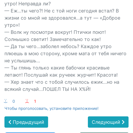
утро! Неправда ли?
— Еж…ты чего?! Не с той ноги сегодня встал? В
жизни со мной не здоровался…а тут — «Доброе
утро»!
— Волк ну посмотри вокруг! Птички поют!
Солнышко светит! Замечательно то как!
— Да ты чего…заболел небось? Каждое утро
плюешь в мою сторону, кроме мата от тебя ничего
не услышишь…
— Ты глянь только какие бабочки красивые
летают! Послушай как ручеек журчит! Красота!
— Хер знает что с тобой случилось ежик…но на
всякий случай…ПОШЕЛ ТЫ НА Х%Й!
:-)
0
:-(
1
Чтобы проголосовать, установите приложение!
Предыдущий
Следующий