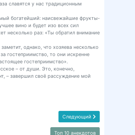
вказа славятся у нас традиционным
 самый богатейший: наисвежайшие фрукты-
чшее вино и будет изо всех сил
жет несколько раз: «Ты обратил внимание
 заметит, однако, что хозяева несколько
 за гостеприимство, то они искренне
 настоящее гостеприимство».
сское – от души. Это, конечно,
нт, – завершил своё рассуждение мой
Следующий
Топ 10 анекдотов