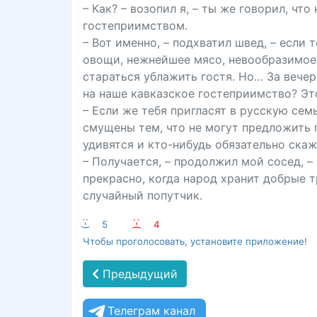
– Как? – возопил я, – ты же говорил, чт
гостеприимством.
– Вот именно, – подхватил швед, – если
овощи, нежнейшее мясо, невообразимое 
стараться ублажить гостя. Но… За вечер
на наше кавказское гостеприимство? Эт
– Если же тебя пригласят в русскую сем
смущены тем, что не могут предложить г
удивятся и кто-нибудь обязательно скаж
– Получается, – продолжил мой сосед, – 
прекрасно, когда народ хранит добрые т
случайный попутчик.
:-)
5
:-(
4
Чтобы проголосовать, установите приложение!
Предыдущий
Телеграм канал