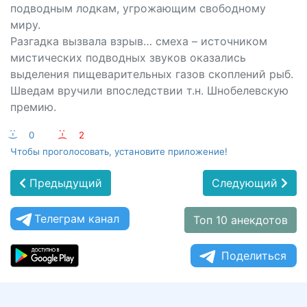
подводным лодкам, угрожающим свободному
миру.
Разгадка вызвала взрыв… смеха – источником
мистических подводных звуков оказались
выделения пищеварительных газов скоплений рыб.
Шведам вручили впоследствии т.н. Шнобелевскую
премию.
:-)
0
:-(
2
Чтобы проголосовать, установите приложение!
Предыдущий
Следующий
Телеграм канал
Топ 10 анекдотов
Поделиться