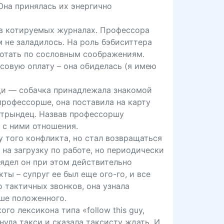
 Она принялась их энергично
 в котируемых журналах. Профессора
м не заладилось. На роль бэбиситтера
аботать по сословным соображениям.
совую оплату – она обиделась (я имею
ощи — собачка принадлежала знакомой
профессорше, она поставила на карту
 трындец. Назвав профессоршу
 с ними отношения.
у того конфликта, но стал возвращаться
на загрузку по работе, но периодически
ядел он при этом действительно
ы – супруг ее был еще ого-го, и все
 тактичных звонков, она узнала
ьше положенного.
о лексикона типа «follow this guу,
нула такси и сказала таксисту ждать. И