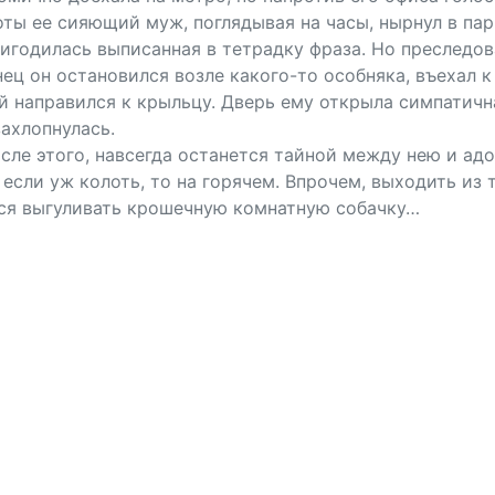
оты ее сияющий муж, поглядывая на часы, нырнул в па
игодилась выписанная в тетрадку фраза. Но преследов
нец он остановился возле какого-то особняка, въехал к
 направился к крыльцу. Дверь ему открыла симпатичн
захлопнулась.
ле этого, навсегда останется тайной между нею и ад
если уж колоть, то на горячем. Впрочем, выходить из 
лся выгуливать крошечную комнатную собачку…