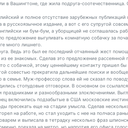
ели в Вашингтоне, где жила подруга-соотечественница.
лийский и полное отсутствие зарубежных публикаций
 в русскоязычное издание, а вот с его супругой совсе
-английски ни бум-бум, а уборщицей не соглашалась р
о предложение выгуливать комнатную собачку за поча
ге много лишнего.
руга. Ведь это был ее последний отчаянный жест пом
из ее знакомых. Сделав это предложение рассеянной 
то с собачкой, этому ценнейшему контакту пришел бы
той совестью прекратила дальнейшие поиски и вообще
 в семье. Муж-профессор слова ей не сказал по повод
дились стопудовые отговорки. В основном он ссылался 
и праздниками и разнообразными злоключениями. Выгл
нец включились подзабытые в США московские инстинкт
оды пресекать еще на стадии умысла. Сделав несколько
горел на работе, но стал уходить с нее на полчаса ран
арем и выписала в тетрадку несколько фраз шпионског
омично доехала на метро, но напротив его офиса голос