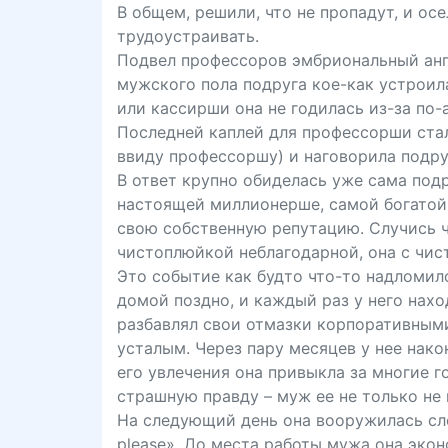
В общем, решили, что не пропадут, и ос
трудоустраивать.
Подвел профессоров эмбриональный анг
мужского пола подруга кое-как устроила
или кассирши она не годилась из-за по
Последней каплей для профессорши стал
ввиду профессоршу) и наговорила подру
В ответ крупно обиделась уже сама под
настоящей миллионерше, самой богатой 
свою собственную репутацию. Случись ч
чистоплюйкой неблагодарной, она с чис
Это событие как будто что-то надломило
домой поздно, и каждый раз у него нахо
разбавлял свои отмазки корпоративным
усталым. Через пару месяцев у нее нако
его увлечения она привыкла за многие г
страшную правду – муж ее не только не 
На следующий день она вооружилась слов
plеаsе». До места работы мужа она экон