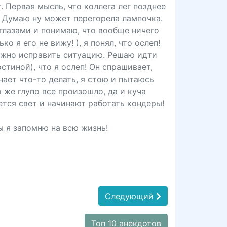
. Первая мысль, что коллега лег позднее
а. Думаю ну может перегорела лампочка.
глазами и понимаю, что вообще ничего
о я его не вижу! ), я понял, что ослеп!
можно исправить ситуацию. Решаю идти
стиной), что я ослеп! Он спрашивает,
нает что-то делать, я стою и пытаюсь
 же глупо все произошло, да и куча
ется свет и начинают работать кондеры!
ы я запомню на всю жизнь!
Следующий
Топ 10 анекдотов