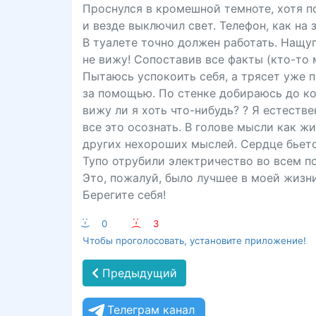
Проснулся в кромешной темноте, хотя по
и везде выключил свет. Телефон, как на
В туалете точно должен работать. Нащу
не вижу! Сопоставив все факты (кто-то м
Пытаюсь успокоить себя, а трясет уже 
за помощью. По стенке добираюсь до колл
вижу ли я хоть что-нибудь? ? Я естестве
все это осознать. В голове мысли как ж
других нехороших мыслей. Сердце бьетс
Тупо отрубили электричество во всем по
Это, пожалуй, было лучшее в моей жизни
Берегите себя!
:-)
0
:-(
3
Чтобы проголосовать, установите приложение!
Предыдущий
Телеграм канал