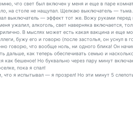
мню, что свет был включен у меня и еще в паре комнат
 зло, на столе не нащупал. Щелкаю выключатель — тьм
пал выключатель — эффект тот же. Вожу руками перед 
еня ужалил, алкоголь, свет наверняка включается, тольк
прилично. В мыслях может есть какая вакцина и еще 
еги, бужу его и говорю (после застолья, он уснул в го
нно говорю, что вообще ноль, ни одного блика! Он начи
ить дальше, как теперь обеспечивать семью и насколько
я как бешеное! Но буквально через пару минут включа
селке, пока я спал!
, что я испытывал — я прозрел! Но эти минут 5 слепот