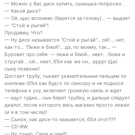
— Можно у Вас диск купить, сынишка попросил. .
— Какой диск?
— Ой, щас вспомню (берется за голову)... — выдает
— "Стой и рыгай"!
Продавец: Что?
— Ну диск называется "Стой и рыгай"... ой! ... нет,
как-то... "Лежи и блюй"... да, по моему, так... —
Буровит про себя: — лежи и блюй... неет. . бежи и
стругай. . ой... неет, б%я как же он... рррр! Щас
сыну позвоню!
Достает трубу, тыкает указаптельным пальцем по
кнопкам (б%я как будто по сенсору и не поднося
телефона к уху, включает громкую связь и ждет
— идут гудки... сын берет трубку, и дальше следует
диалог, после которого весь магазин просто лежал
(и я в том числе)!
— Сынок, как диск-то назывется, б%я этот???
— СD-RW.
— Ну точно, Сиди и рви!!!