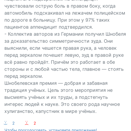
чувствовали острую боль в правом боку, когда
автомобиль подскакивал на лежачем полицейском
по дороге в больницу. При этом у 97% таких
пациентов аппендицит подтвердился.
- Коллектив авторов из Германии получил Шнобеля
за доказательство симметричности зуда. Они
выяснили, если чешется правая рука, а человек
перед зеркалом почешет левую, зуд в правой руке
всё равно пройдёт. Причём это работает в обе
стороны и с любой частью тела, главное — стоять
перед зеркалом.
Шнобелевская премия — добрая и забавная
традиция учёных. Цель этого мероприятия не
высмеять учёных и их труды, а подстегнуть
интерес людей к науке. Это своего рода научное
хулиганство, капустник в мире учёных.
:-)
2
:-(
2
Чтобы проголосовать, установите приложение!