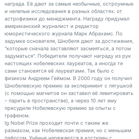
награда. Её дают за самые необычные, остроумные
и нелепые исследования в разных областях: от
астрофизики до менеджмента. Награду придумал
американский журналист и редактор
юмористического журнала Марк Абрахамс. По
задумке основателя, Шнобеля дают за достижения,
"которые сначала заставляют засмеяться, а потом
задуматься". Победители получают награду из рук
настоящих нобелевских лауреатов, а иногда те
сами становятся её лауреатами. Так было с
физиком Андреем Геймом. В 2000 году он получил
Шнобелевскую премию за эксперимент с лягушкой
(с помощью магнитов он заставил её левитировать
– парить в пространстве), а через 10 лет ему
присудили Нобелевскую премию за опыты с
графеном.
Ig Nobel Prize проходит почти с таким же
размахом, как Нобелевская премия, но с меньшим
пафосом. Учёные наряжаются в костюмы с