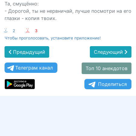
Та, смущённо:
- Дорогой, ты не нервничай, лучше посмотри на его
глазки - копия твоих.
:-)
2
:-(
3
Чтобы проголосовать, установите приложение!
Предыдущий
Следующий
Телеграм канал
Топ 10 анекдотов
Поделиться