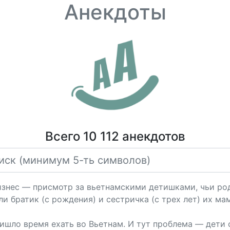
Анекдоты
Всего 10 112 анекдотов
изнес — присмотр за вьетнамскими детишками, чьи род
и братик (с рождения) и сестричка (с трех лет) их ма
ишло время ехать во Вьетнам. И тут проблема — дети с