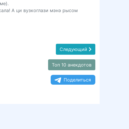
ме).
сала! А ци вузкоглази мэнэ рысом
Следующий
Топ 10 анекдотов
Поделиться