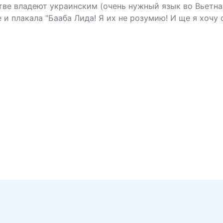
тве владеют украинским (очень нужный язык во Вьетна
 и плакала "Бааба Лида! Я их не розумию! И ще я хочу 