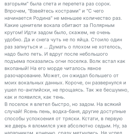
взгорьям" была спета и перепета раз сорок.
Впрочем, "Взвейтесь кострами" и "С чего
начинается Родина" не меньшее количество раз.
Какие ценители вокала обитают за Полярным
кругом! Идти задом было, скажем, не очень
удобно. Да и снега чуть не по яйца. Стоило один
раз запнуться и ... Думать о плохом не хотелось,
надо было петь. И вдруг после небольшого
подъема показались огни поселка. Волк встал как
вкопаный! На его морде читалось явное
разочарование. Может, он ожидал большего от
моих вокальных данных. Короче, он развернулся и
ушел по-английски, не прощаясь. Так же бесшумно,
как и появился, как тень.
В поселок я влетел быстро, но задом. На всякий
случай! Ясень пень, водка-баня, другие доступные
способы успокоения от тряски. Кстати, в первую
же дверь я вломился уже абсолютно седым. Ну, за
напарником, конечно, сразу метнулись. Не успел