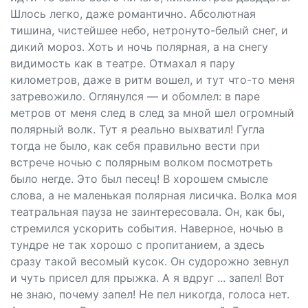
Шлось легко, даже романтично. Абсолютная
тишина, чистейшее небо, нетронуто-белый снег, и
дикий мороз. Хоть и ночь полярная, а на снегу
видимость как в театре. Отмахал я пару
километров, даже в ритм вошел, и тут что-то меня
затревожило. Оглянулся — и обомлел: в паре
метров от меня след в след за мной шел огромный
полярный волк. Тут я реально выхватил! Гугла
тогда не было, как себя правильно вести при
встрече ночью с полярным волком посмотреть
было негде. Это был песец! В хорошем смысле
слова, а не маленькая полярная лисичка. Волка моя
театральная пауза не заинтересовала. Он, как бы,
стремился ускорить события. Наверное, ночью в
тундре не так хорошо с пропитанием, а здесь
сразу такой весомый кусок. Он судорожно зевнул
и чуть присел для прыжка. А я вдруг ... запел! Вот
не знаю, почему запел! Не пел никогда, голоса нет.