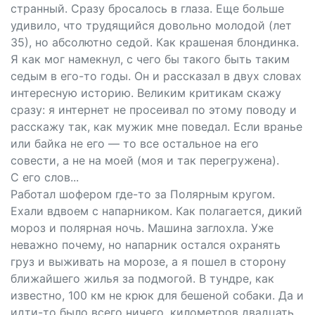
странный. Сразу бросалось в глаза. Еще больше
удивило, что трудящийся довольно молодой (лет
35), но абсолютно седой. Как крашеная блондинка.
Я как мог намекнул, с чего бы такого быть таким
седым в его-то годы. Он и рассказал в двух словах
интересную историю. Великим критикам скажу
сразу: я интернет не просеивал по этому поводу и
расскажу так, как мужик мне поведал. Если вранье
или байка не его — то все остальное на его
совести, а не на моей (моя и так перегружена).
С его слов...
Работал шофером где-то за Полярным кругом.
Ехали вдвоем с напарником. Как полагается, дикий
мороз и полярная ночь. Машина заглохла. Уже
неважно почему, но напарник остался охранять
груз и выживать на морозе, а я пошел в сторону
ближайшего жилья за подмогой. В тундре, как
известно, 100 км не крюк для бешеной собаки. Да и
идти-то было всего ничего, километров двадцать.