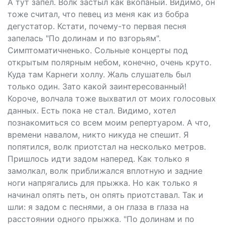
А тут запел. Волк застыл как вкопаный. Видимо, он
тоже считал, что певец из меня как из бобра
дегустатор. Кстати, почему-то первая песня
запелась "По долинам и по взгорьям".
Симптоматичненько. Сольные концерты под
открытым полярным небом, конечно, очень круто.
Куда там Карнеги холлу. Жаль слушатель был
только один. Зато какой заинтересованный!
Короче, волчала тоже выхватил от моих голосовых
данных. Есть пока не стал. Видимо, хотел
познакомиться со всем моим репертуаром. А что,
времени навалом, никто никуда не спешит. Я
попятился, волк приотстал на несколько метров.
Пришлось идти задом наперед. Как только я
замолкал, волк приближался вплотную и задние
ноги напрягались для прыжка. Но как только я
начинал опять петь, он опять приотставал. Так и
шли: я задом с песнями, а он глаза в глаза на
расстоянии одного прыжка. "По долинам и по