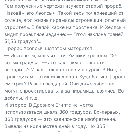
Там полученные чертежи изучает старый прораб.
Назовём его Хеопсыч. Такой весь почерневший от
солнца, всю жизнь пирамиды строивший, опытный
строитель. В белой каске из тростника. И Хеопсыч
видит проектное задание: — "Угол наклона граней
51,56 градуса"...
Прораб Хеопсыч шёпотом матерится:
— Инженеры, мать их ети. Умники хреновы. "56
сотых градуса" — это как такую точность
выводить? У нас только отвес и шнурок. В Нил, к
крокодилам, таких инженеров. Куда батька-фараон
смотрит? Развел бездарей. Они даже забор не
могут спроектировать, а за пирамиды взялись. Вот
дебилы. И т. д.
И второе. В Древнем Египте не могла
использоваться шкала 360 градусов. Во-первых,
360 градусов — это вавилонское изобретение.
Вывели из количества дней в году. Но 365 —