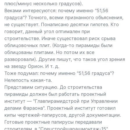
плюс/минус несколько градусов).
Веками интересуются: почему именно "51,56
градуса"? Точного, всеми признанного объяснения,
не существует. Понаписано десятки гипотез. Кто
говорит, данный угол оптимален при
строительстве. Иначе существовал риск срыва
облицовочных плит. (Когда-то пирамиды были
облицованы плитами. Но потом их все
разворовали). Другие пишут, что таков угол зрения
на звезду Орион. И т. д.
Тоже подумал: почему именно "51,56 градуса"?
Нелепость какая-та.
Представим ситуацию. До строительства
пирамиды должен был работать проектный
институт — "Главпирамидстрой при Управлении
делами Фараона". Проектный институт готовил
кипы чертежей-папирусов, другой документации.
Готовые проектные папирусы передавали
строителям, в "Спецстройшарашмонтаж-15".