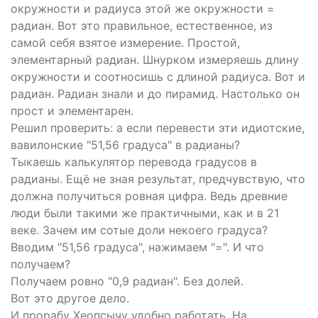
окружности и радиуса этой же окружности =
радиан. Вот это правильное, естественное, из
самой себя взятое измерение. Простой,
элементарный радиан. Шнурком измеряешь длину
окружности и соотносишь с длиной радиуса. Вот и
радиан. Радиан знали и до пирамид. Настолько он
прост и элементарен.
Решил проверить: а если перевести эти идиотские,
вавилонские "51,56 градуса" в радианы?
Тыкаешь калькулятор перевода градусов в
радианы. Ещё не зная результат, предчувствую, что
должна получиться ровная цифра. Ведь древние
люди были такими же практичными, как и в 21
веке. Зачем им сотые доли некоего градуса?
Вводим "51,56 градуса", нажимаем "=". И что
получаем?
Получаем ровно "0,9 радиан". Без долей.
Вот это другое дело.
И прорабу Хеопсычу удобно работать. На