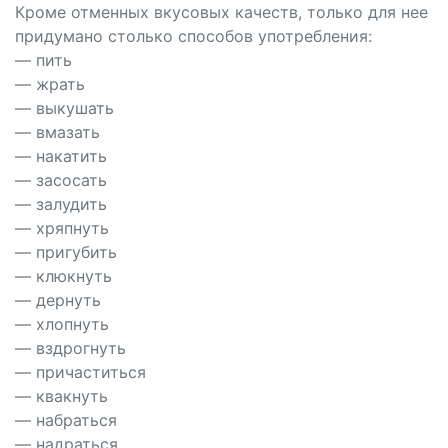
Кроме отменных вкусовых качеств, только для нее
придумано столько способов употребления:
— пить
— жрать
— выкушать
— вмазать
— накатить
— засосать
— залудить
— хряпнуть
— пригубить
— клюкнуть
— дернуть
— хлопнуть
— вздрогнуть
— причаститься
— квакнуть
— набраться
— надраться