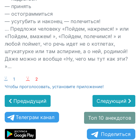
— принять
— остограммиться
— усугубить и наконец — полечиться!
… Предложи человеку «Пойдем, нажремся! » или
«Пойдем, вмажем! », «Пойдем, полечимся! » и
любой поймет, что речь идет не о котлетах,
штукатурке или там аспирине, а о ней, родимой!
Даже можно и вообще «Ну, чего мы тут как эти?
»…
:-)
1
:-(
2
Чтобы проголосовать, установите приложение!
Предыдущий
Следующий
Телеграм канал
Топ 10 анекдотов
Поделиться