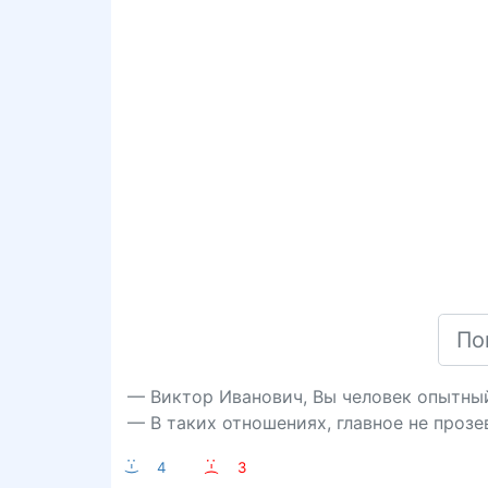
— Виктор Иванович, Вы человек опытный
— В таких отношениях, главное не прозе
:-)
4
:-(
3