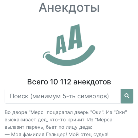
Анекдоты
Всего 10 112 анекдотов
Во дворе "Мерс" поцарапал дверь "Оки". Из "Оки"
выскакивает дед, что-то кричит. Из "Мерса"
вылазит парень, бьет по лицу деда:
— Моя фамилия Гельцер! Мой отец судья!