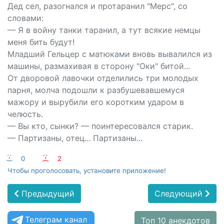
Дед сел, разогнался и протаранил "Мерс", со
словами:
— Я в войну танки таранил, а тут всякие немцы
меня бить будут!
Младший Гельцер с матюками вновь вывалился из
машины, размахивая в сторону "Оки" битой...
От дворовой лавочки отделились три молодых
парня, молча подошли к разбушевавшемуся
мажору и вырубили его коротким ударом в
челюсть.
— Вы кто, сынки? — поинтересовался старик.
— Партизаны, отец... Партизаны...
:-)
0
:-(
2
Чтобы проголосовать, установите приложение!
Предыдущий
Следующий
Телеграм канал
Топ 10 анекдотов