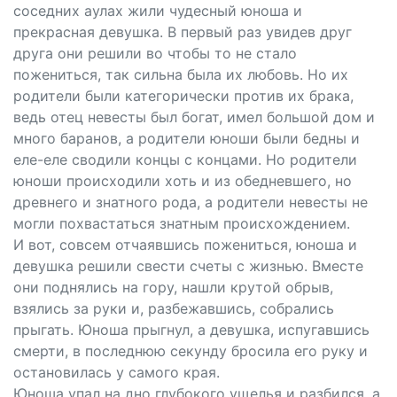
соседних аулах жили чудесный юноша и
прекрасная девушка. В первый раз увидев друг
друга они решили во чтобы то не стало
пожениться, так сильна была их любовь. Но их
родители были категорически против их брака,
ведь отец невесты был богат, имел большой дом и
много баранов, а родители юноши были бедны и
еле-еле сводили концы с концами. Но родители
юноши происходили хоть и из обедневшего, но
древнего и знатного рода, а родители невесты не
могли похвастаться знатным происхождением.
И вот, совсем отчаявшись пожениться, юноша и
девушка решили свести счеты с жизнью. Вместе
они поднялись на гору, нашли крутой обрыв,
взялись за руки и, разбежавшись, собрались
прыгать. Юноша прыгнул, а девушка, испугавшись
смерти, в последнюю секунду бросила его руку и
остановилась у самого края.
Юноша упал на дно глубокого ущелья и разбился, а