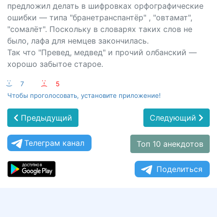
предложил делать в шифровках орфографические
ошибки — типа "бранетранспантёр" , "овтамат",
"сомалёт". Поскольку в словарях таких слов не
было, лафа для немцев закончилась.
Так что "Превед, медвед" и прочий олбанский —
хорошо забытое старое.
:-)
7
:-(
5
Чтобы проголосовать, установите приложение!
Предыдущий
Следующий
Телеграм канал
Топ 10 анекдотов
Поделиться