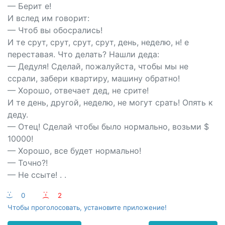
— Берит е!
И вслед им говорит:
— Чтоб вы обосрались!
И те срут, срут, срут, срут, день, неделю, н! е
переставая. Что делать? Нашли деда:
— Дедуля! Сделай, пожалуйста, чтобы мы не
ссрали, забери квартиру, машину обратно!
— Хорошо, отвечает дед, не срите!
И те день, другой, неделю, не могут срать! Опять к
деду.
— Отец! Сделай чтобы было нормально, возьми $
10000!
— Хорошо, все будет нормально!
— Точно?!
— Не ссыте! . .
:-)
0
:-(
2
Чтобы проголосовать, установите приложение!