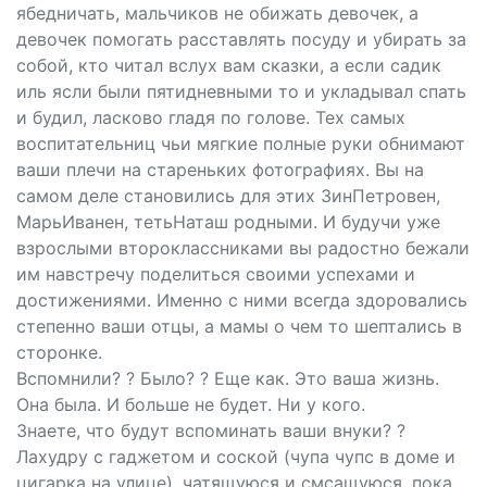
ябедничать, мальчиков не обижать девочек, а
девочек помогать расставлять посуду и убирать за
собой, кто читал вслух вам сказки, а если садик
иль ясли были пятидневными то и укладывал спать
и будил, ласково гладя по голове. Тех самых
воспитательниц чьи мягкие полные руки обнимают
ваши плечи на стареньких фотографиях. Вы на
самом деле становились для этих ЗинПетровен,
МарьИванен, тетьНаташ родными. И будучи уже
взрослыми второклассниками вы радостно бежали
им навстречу поделиться своими успехами и
достижениями. Именно с ними всегда здоровались
степенно ваши отцы, а мамы о чем то шептались в
сторонке.
Вспомнили? ? Было? ? Еще как. Это ваша жизнь.
Она была. И больше не будет. Ни у кого.
Знаете, что будут вспоминать ваши внуки? ?
Лахудру с гаджетом и соской (чупа чупс в доме и
цигарка на улице), чатящуюся и смсащуюся, пока