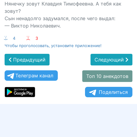
Нянечку зовут Клавдия Тимофеевна. А тебя как
зовут?
Сын ненадолго задумался, после чего выдал:
— Виктор Николаевич.
:-)
4
:-(
3
Чтобы проголосовать, установите приложение!
Предыдущий
Следующий
Телеграм канал
Топ 10 анекдотов
Поделиться