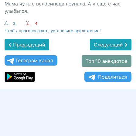
Мама чуть с велосипеда неупала. А я ещё с час
улыбался.
:-)
3
:-(
4
Чтобы проголосовать, установите приложение!
Предыдущий
Следующий
Телеграм канал
Топ 10 анекдотов
Поделиться