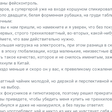
раны фейсконтроль.
аров, а супергерой уже на входе коршуном спикировал
коло двадцати, белая форменная рубашка, на груди табл
ычным:
вы к нам пришли, но намекните и я уверен, что без пок
первых, строго трехкиловаттный, во-вторых, какой-ни
ймете, что вам действительно нужно.
ольшая нагрузка на электросеть, при этом разница в 
 в эпоху глобализации, когда маленькие, неизвестные 
 такое качество, которое и не снилось именитым, заж
хнули в Китай.
здо меньше и скоро он у вас, к превеликому сожалению
ваттный чайник молодой, но дерзкой и перспективной
 на выбор.
 фокусников и гипнотизеров, поэтому решил прекратит
 вы приведете, чтобы убедить меня купить не трехкило
бнулся и даже не нахмурился, а без паузы ответил:
о употребляют чай и никто из них не чувствует себя н