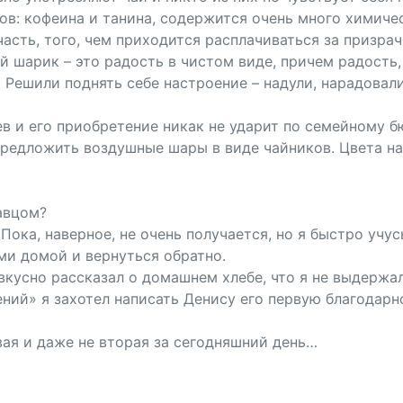
дов: кофеина и танина, содержится очень много химиче
асть, того, чем приходится расплачиваться за призрач
 шарик – это радость в чистом виде, причем радость,
. Решили поднять себе настроение – надули, нарадовал
в и его приобретение никак не ударит по семейному б
 предложить воздушные шары в виде чайников. Цвета н
авцом?
Пока, наверное, не очень получается, но я быстро учус
ми домой и вернуться обратно.
кусно рассказал о домашнем хлебе, что я не выдержал 
ий» я захотел написать Денису его первую благодарн
рвая и даже не вторая за сегодняшний день…