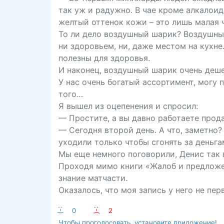
так уж и радужно. В чае кроме алкалои
желтый оттенок кожи – это лишь малая ч
То ли дело воздушный шарик? Воздушный
ни здоровьем, ни, даже местом на кухне
полезны для здоровья.
И наконец, воздушный шарик очень деше
У нас очень богатый ассортимент, могу
того…
Я вышел из оцепенения и спросил:
— Простите, а вы давно работаете прод
— Сегодня второй день. А что, заметно? 
уходили только чтобы сгонять за деньга
Мы еще немного поговорили, Денис так в
Проходя мимо книги «Жалоб и предложен
знание матчасти.
Оказалось, что моя запись у него не пе
:-)
0
:-(
2
Чтобы проголосовать, установите приложение!