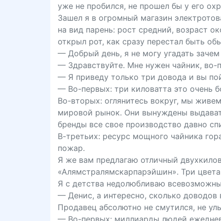
уже не пробился, не прошел бы у его ох
Зашел я в огромный магазин электротов
на вид парень: рост средний, возраст о
открыл рот, как сразу перестал быть об
— Добрый день, я не могу угадать зачем 
— Здравствуйте. Мне нужен чайник, во-
— Я приведу только три довода и вы по
— Во-первых: три киловатта это очень б
Во-вторых: оглянитесь вокруг, мы живем
мировой рынок. Они вынуждены выдавать
бренды все свое производство давно спи
В-третьих: ресурс мощного чайника гора
пожар.
Я же вам предлагаю отличный двухкило
«Алямстралямскарпарэйшин». Три цвета
Я с детства недолюбливаю всевозможных
— Денис, а интересно, сколько доводов
Продавец абсолютно не смутился, не улы
— Во-первых: миллиарды людей ежедневн