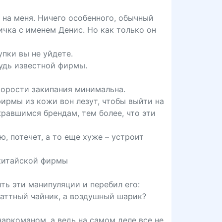
 на меня. Ничего особенного, обычный
ичка с именем Денис. Но как только он
упки вы не уйдете.
будь известной фирмы.
скорости закипания минимальна.
фирмы из кожи вон лезут, чтобы выйти на
равшимся брендам, тем более, что эти
, потечет, а то еще хуже – устроит
 китайской фирмы
ь эти манипуляции и перебил его:
ваттный чайник, а воздушный шарик?
аркоманом, а ведь на самом деле все не