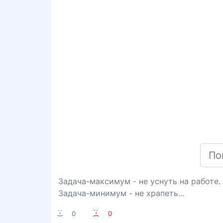
Задача-максимум - не уснуть на работе.
Задача-минимум - не храпеть...
:-)
0
:-(
0