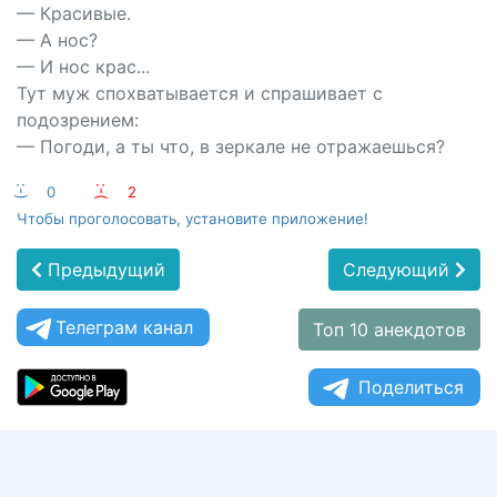
— Красивые.
— А нос?
— И нос крас...
Тут муж спохватывается и спрашивает с
подозрением:
— Погоди, а ты что, в зеркале не отражаешься?
:-)
0
:-(
2
Чтобы проголосовать, установите приложение!
Предыдущий
Следующий
Телеграм канал
Топ 10 анекдотов
Поделиться