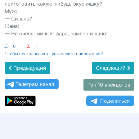
приготовить какую-нибудь вкусняшку?
Муж:
— Сильно?
Жена:
— Не очень, милый: фара, бампер и капот…
:-)
0
:-(
1
Чтобы проголосовать, установите приложение!
Предыдущий
Следующий
Телеграм канал
Топ 10 анекдотов
Поделиться