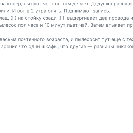
а ковер, пытают чего он там делает. Дедушка рассказ
или. И вот в 2 утра опять. Поднимают запись.
щ (! ) на стойку сзади (! ), выдергивает два провода 
т пылесос пол часа и 10 минут пьет чай. Затем втыкает п
весьма почтенного возраста, и пылесосит тут еще с т
 зрения что одни шкафы, что другие — разницы никако