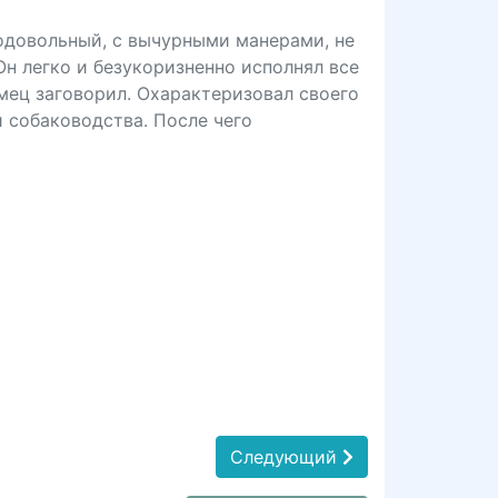
модовольный, с вычурными манерами, не
н легко и безукоризненно исполнял все
омец заговорил. Охарактеризовал своего
и собаководства. После чего
Следующий