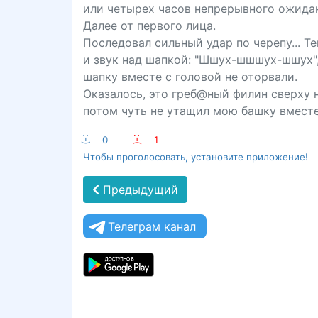
или четырех часов непрерывного ожидани
Далее от первого лица.
Последовал сильный удар по черепу... Т
и звук над шапкой: "Шшух-шшшух-шшух", и
шапку вместе с головой не оторвали.
Оказалось, это греб@ный филин сверху н
потом чуть не утащил мою башку вместе 
:-)
0
:-(
1
Чтобы проголосовать, установите приложение!
Предыдущий
Телеграм канал