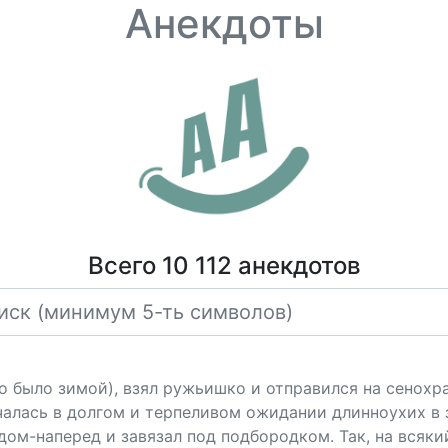
Анекдоты
Всего 10 112 анекдотов
ло было зимой), взял ружьишко и отправился на сенох
чалась в долгом и терпеливом ожидании длинноухих в 
адом-наперед и завязал под подбородком. Так, на всяки