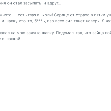
я он стал засыпать, и вдруг...
емнота — хоть глаз выколи! Сердце от страха в пятки 
 шапку кто-то, б***ь, изо всех сил тянет наверх! Я чу
апал на мою заячью шапку. Подумал, гад, что зайца по
с шапкой...