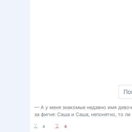
— А у меня знакомые недавно имя девочк
за фигня: Саша и Саша, непонятно, то л
:-)
4
:-(
4