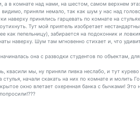
, а в комнате над нами, на шестом, самом верхнем эта
, видимо, приняли немало, так как шум у нас над голо
ки наверху принялись гарцевать по комнате на стулья
 поутихнуть. Тут мой приятель изобретает нестандартн
 ее как пепельницу), забирается на подоконник и лов
аты наверху. Шум там мгновенно стихает и, что удиви
 начиналась она с разводки студентов по объектам, дл
, квасили мы, ну приняли пивка неслабо, и тут курево
а стулья, начали скакать на них по комнате и молить Г
крытое окно влетает охеренная банка с бычками! Это 
попросили!???