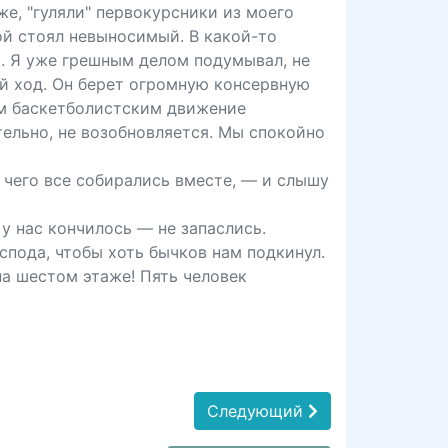
же, "гуляли" первокурсники из моего
вой стоял невыносимый. В какой-то
х. Я уже грешным делом подумывал, не
ый ход. Он берет огромную консервную
ким баскетболистским движение
тельно, не возобновляется. Мы спокойно
я чего все собирались вместе, — и слышу
 у нас кончилось — не запаслись.
оспода, чтобы хоть бычков нам подкинул.
на шестом этаже! Пять человек
Следующий