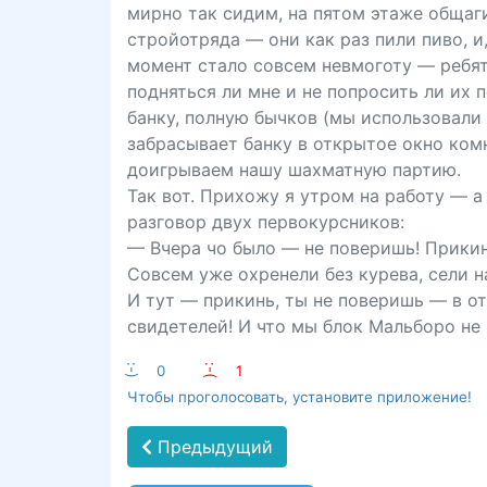
мирно так сидим, на пятом этаже общаги
стройотряда — они как раз пили пиво, и
момент стало совсем невмоготу — ребят
подняться ли мне и не попросить ли их
банку, полную бычков (мы использовали
забрасывает банку в открытое окно комн
доигрываем нашу шахматную партию.
Так вот. Прихожу я утром на работу — а
разговор двух первокурсников:
— Вчера чо было — не поверишь! Прикинь
Совсем уже охренели без курева, сели н
И тут — прикинь, ты не поверишь — в от
свидетелей! И что мы блок Мальборо не 
:-)
0
:-(
1
Чтобы проголосовать, установите приложение!
Предыдущий