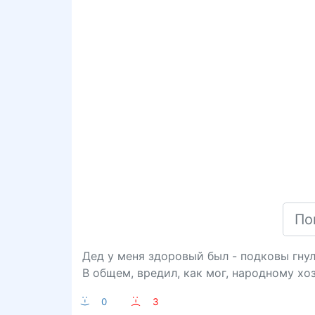
Дед у меня здоровый был - подковы гнул,
В общем, вредил, как мог, народному хо
:-)
0
:-(
3