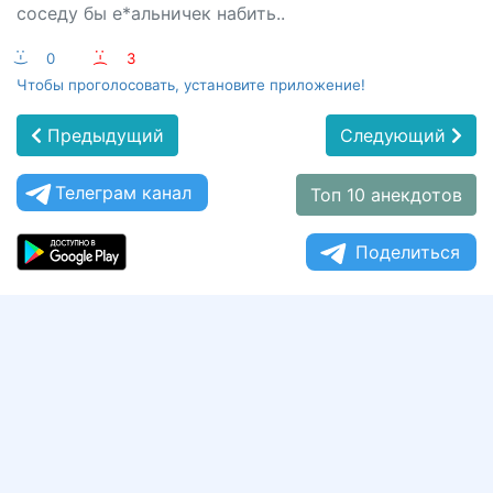
соседу бы е*альничек набить..
:-)
0
:-(
3
Чтобы проголосовать, установите приложение!
Предыдущий
Следующий
Телеграм канал
Топ 10 анекдотов
Поделиться