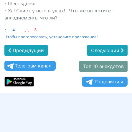
- Шестьдесят...
- Ха! Свист у него в ушах!.. Что же вы хотите -
аплодисменты что ли?
:-)
4
:-(
3
Чтобы проголосовать, установите приложение!
Предыдущий
Следующий
Телеграм канал
Топ 10 анекдотов
Поделиться