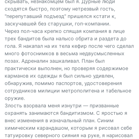
скрывать, незнакомцем был я. Дурные люди
сходятся быстро, поэтому нетрезвый гость,
"перепутавший подъезд" пришелся кстати к,
заскучавшей без старушки, гоп-компании.
Через пол-часа крепко спящая компания в лице
трех бандитов была налысо обрита и раздета до
гола. Я накапал на их тела кефир после чего сделал
много фотоснимков в весьма недвусмысленных
позах. Адреналин зашкаливал. План был
практически выполнен, но проверяя содержимое
карманов их одежды я был сильно удивлен,
обнаружив, помимо паспортов, удостоверения
сотрудников милиции метрополитена и табельное
оружие.
Злость взорвала меня изнутри — призванные
охранять занимаются бандитизмом. С яростью я
внес изменения в изначальный план. Синим
химическим карандашом, которым я рисовал себе
татуировку северного сияния на руке, я нарисовал