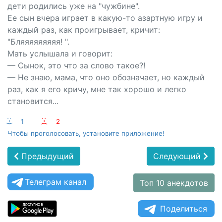
дети родились уже на "чужбине".
Ее сын вчера играет в какую-то азартную игру и
каждый раз, как проигрывает, кричит:
"Бляяяяяяяяя! ".
Мать услышала и говорит:
— Сынок, это что за слово такое?!
— Не знаю, мама, что оно обозначает, но каждый
раз, как я его кричу, мне так хорошо и легко
становится...
:-)
1
:-(
2
Чтобы проголосовать, установите приложение!
Предыдущий
Следующий
Телеграм канал
Топ 10 анекдотов
Поделиться