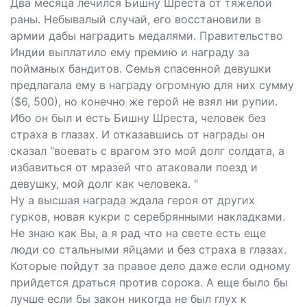
Два месяца лечился Бишну Шреста от тяжелой
раны. Небывалый случай, его восстановили в
армии дабы наградить медалями. Правительство
Индии выплатило ему премию и награду за
пойманых бандитов. Семья спасенной девушки
предлагала ему в награду огромную для них сумму
($6, 500), но конечно же герой не взял ни рупии.
Ибо он был и есть Бишну Шреста, человек без
страха в глазах. И отказавшись от награды он
сказал "воевать с врагом это мой долг солдата, а
избавиться от мразей что атаковали поезд и
девушку, мой долг как человека. "
Ну а высшая награда ждала героя от других
гурков, новая кукри с серебрянными накладками.
Не знаю как Вы, а я рад что на свете есть еще
люди со стальными яйцами и без страха в глазах.
Которые пойдут за правое дело даже если одному
прийдется драться против сорока. А еще было бы
лучше если бы закон никогда не был глух к