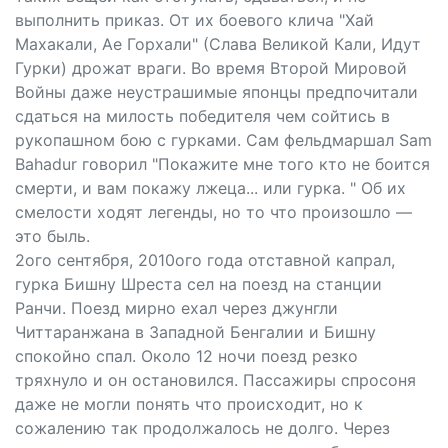
выполнить приказ. От их боевого клича "Хай
Махакали, Ае Горхали" (Слава Великой Кали, Идут
Гурки) дрожат враги. Во время Второй Мировой
Войны даже неустрашимые японцы предпочитали
сдаться на милость победителя чем сойтись в
рукопашном бою с гурками. Сам фельдмаршал Sаm
Bаhаdur говорил "Покажите мне того кто не боится
смерти, и вам покажу лжеца... или гурка. " Об их
смелости ходят легенды, но то что произошло —
это быль.
2ого сентября, 2010ого года отставной капрал,
гурка Бишну Шреста сел на поезд на станции
Ранчи. Поезд мирно ехал через джунгли
Читтаранжана в Западной Бенгалии и Бишну
спокойно спал. Около 12 ночи поезд резко
тряхнуло и он остановился. Пассажиры спросоня
даже не могли понять что происходит, но к
сожалению так продолжалось не долго. Через