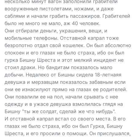
несколько минут вагон заполонили грабители
вооруженные пистолетами, ножами, и даже
саблями и начали грабить пассажиров. Грабителей
было не много не мало, аж 40 человек.
Они отбирали деньги, украшения, вещи, и
мобильные телефоны. Отставной капрал тоже
безропотно отдал свой кошелек. Он был абсолютно
спокоен и его глазах не было страха, ибо он был
гурка Бишну Шреста и этот мелкий инцидент не
стоил драки. Но бандитам показалось мало
добычи. Недалеко от Бишны сидела 18-летнаяя
девушка и мерзавцам показалось забавным если
они ее изнасилуют прямо на глазах ее родителей.
Они повалили ее на пол, начали срывать с нее
одежду и в ужасе девушка взмолилась глядя на
Бишну "ты же солдат, сделай же что нибудь".
И отставной капрал встал со своего места. В его
глазах не было страха, ибо он был Гурка, Бишну
Шреста, и его просили о помощи. Он прислушался,