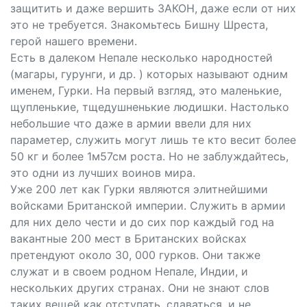
защитить и даже вершить ЗАКОН, даже если от них
это не требуется. Знакомьтесь Бишну Шреста,
герой нашего времени.
Есть в далеком Непале несколько народностей
(магары, гурунги, и др. ) которых называют одним
именем, Гурки. На первый взгляд, это маленькие,
щупленькие, тщедушненькие людишки. Настолько
небольшие что даже в армии ввели для них
параметер, служить могут лишь те кто весит более
50 кг и более 1м57см роста. Но не заблуждайтесь,
это одни из лучших воинов мира.
Уже 200 лет как Гурки являются элитнейшими
войсками Британской империи. Служить в армии
для них дело чести и до сих пор каждый год на
вакантные 200 мест в Британских войсках
претендуют около 30, 000 гурков. Они также
служат и в своем родном Непале, Индии, и
нескольких других странах. Они не знают слов
таких вещей как отступать, сдаваться, и не