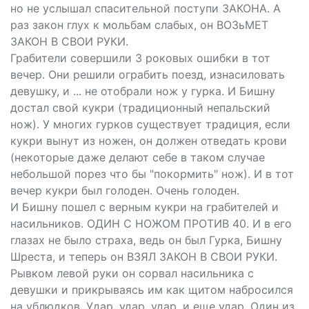
но не услышал спасительной поступи ЗАКОНА. А
раз закон глух к мольбам слабых, он ВОЗьМЕТ
ЗАКОН В СВОИ РУКИ.
Грабители совершили 3 роковых ошибки в тот
вечер. Они решили ограбить поезд, изнасиловать
девушку, и ... не отобрали нож у гурка. И Бишну
достал свой кукри (традиционный непальский
нож). У многих гурков существует традиция, если
кукри вынут из ножен, он должен отведать крови
(некоторые даже делают себе в таком случае
небольшой порез что бы "покормить" нож). И в тот
вечер кукри был голоден. Очень голоден.
И Бишну пошел с верным кукри на грабителей и
насильников. ОДИН С НОЖОМ ПРОТИВ 40. И в его
глазах не было страха, ведь он был Гурка, Бишну
Шреста, и теперь он ВЗЯЛ ЗАКОН В СВОИ РУКИ.
Рывком левой руки он сорвал насильника с
девушки и прикрываясь им как щитом набросился
на ублюдков. Удар, удар, удар, и еще удар. Один из