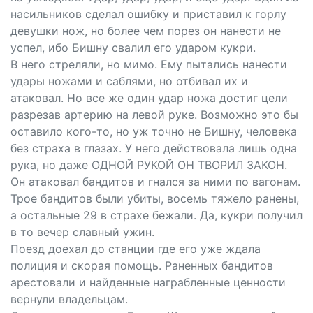
насильников сделал ошибку и приставил к горлу
девушки нож, но более чем порез он нанести не
успел, ибо Бишну свалил его ударом кукри.
В него стреляли, но мимо. Ему пытались нанести
удары ножами и саблями, но отбивал их и
атаковал. Но все же один удар ножа достиг цели
разрезав артерию на левой руке. Возможно это бы
оставило кого-то, но уж точно не Бишну, человека
без страха в глазах. У него действовала лишь одна
рука, но даже ОДНОЙ РУКОЙ ОН ТВОРИЛ ЗАКОН.
Он атаковал бандитов и гнался за ними по вагонам.
Трое бандитов были убиты, восемь тяжело ранены,
а остальные 29 в страхе бежали. Да, кукри получил
в то вечер славный ужин.
Поезд доехал до станции где его уже ждала
полиция и скорая помощь. Раненных бандитов
арестовали и найденные награбленные ценности
вернули владельцам.